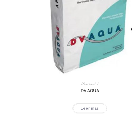
Diamond V
DV AQUA
Leer más