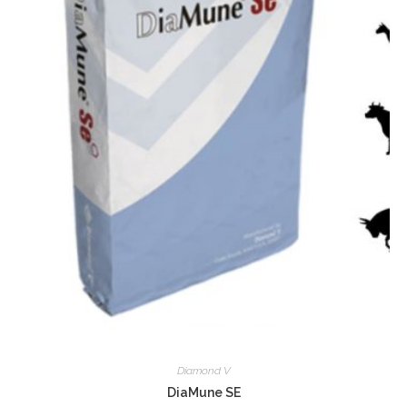
Diamond V
DiaMune SE