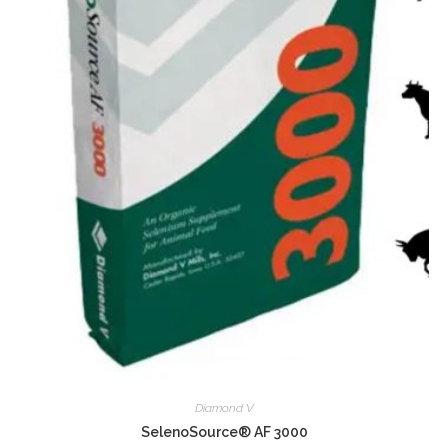
Diamond V
SelenoSource® AF 3000