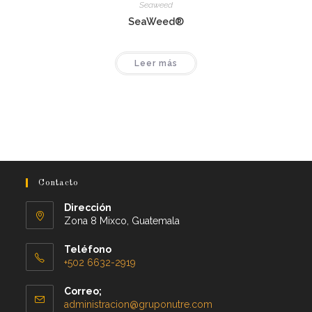
Seaweed
SeaWeed®
Leer más
Contacto
Dirección
Zona 8 Mixco, Guatemala
Teléfono
+502 6632-2919
Correo;
administracion@gruponutre.com